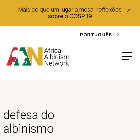
Mais do que um lugar à mesa: reflexões
sobre o COSP 19
PORTUGUÊS
defesa do
albinismo