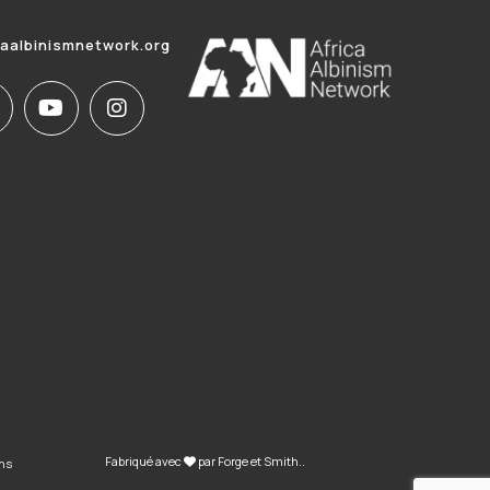
caalbinismnetwork.org
Fabriqué avec
par
Forge et Smith
..
ons