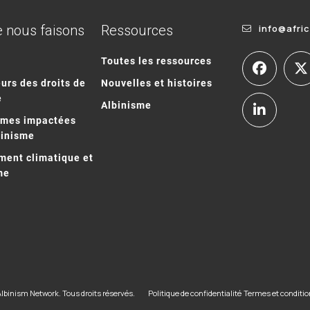
 nous faisons
Ressources
info@afri
Toutes les ressources
urs des droits de
Nouvelles et histoires
e
Albinisme
mmes impactées
binisme
ent climatique et
me
Albinism Network. Tous droits réservés.
Politique de confidentialité
Termes et conditi