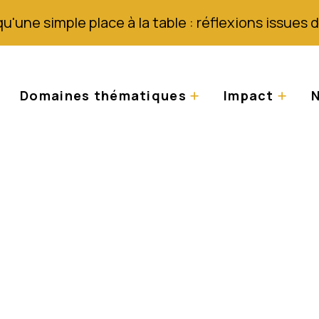
qu'une simple place à la table : réflexions issues
Domaines thématiques
Impact
N
 la loi en Tanzanie