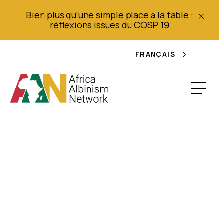
Bien plus qu'une simple place à la table :
réflexions issues du COSP 19
FRANÇAIS
"Nous ne sommes
pas des animaux à
chasser ou à vendre"