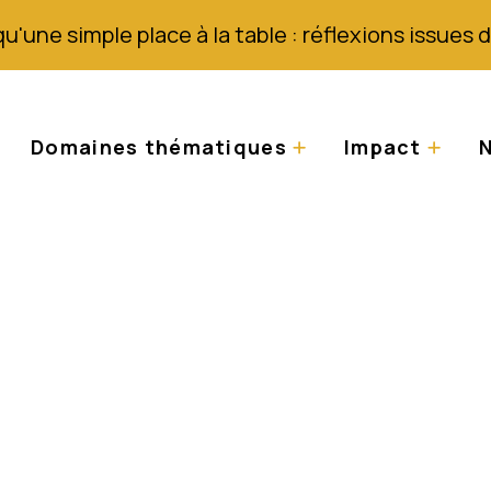
qu'une simple place à la table : réflexions issues
Domaines thématiques
Impact
N
x des albinos : La si
s la région des Gra