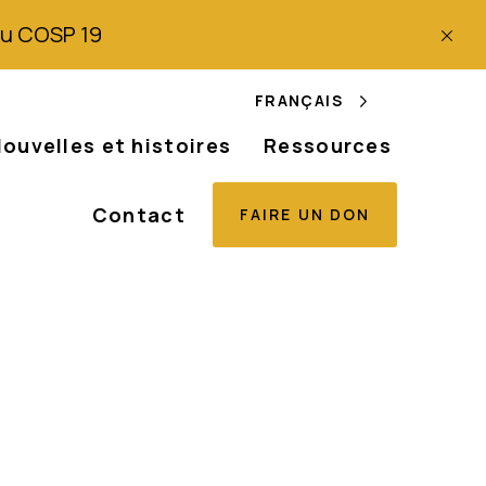
 du COSP 19
FRANÇAIS
ouvelles et histoires
Ressources
Contact
FAIRE UN DON
tuation critique
nds Lacs en