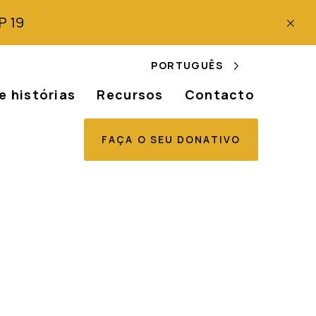
P 19
PORTUGUÊS
e histórias
Recursos
Contacto
FAÇA O SEU DONATIVO
o dos albinos na
a e uma