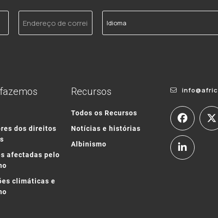
Endereço
Idioma
de
correio
electrónico
 fazemos
Recursos
info@afri
o
Todos os Recursos
res dos direitos
Notícias e histórias
s
Albinismo
s afectadas pelo
mo
ões climáticas e
mo