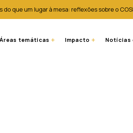
s do que um lugar à mesa: reflexões sobre o COS
Áreas temáticas
Impacto
Notícias 
 albinos: A situaçã
des Lagos em Áfric