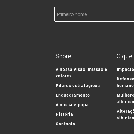
Primeiro
nome
Sobre
O que
A nossa visão, missão e
Impact
valores
Defenso
Pilares estratégicos
humano
Enquadramento
Mulhere
albinis
A nossa equipa
Alteraç
História
albinis
Contacto