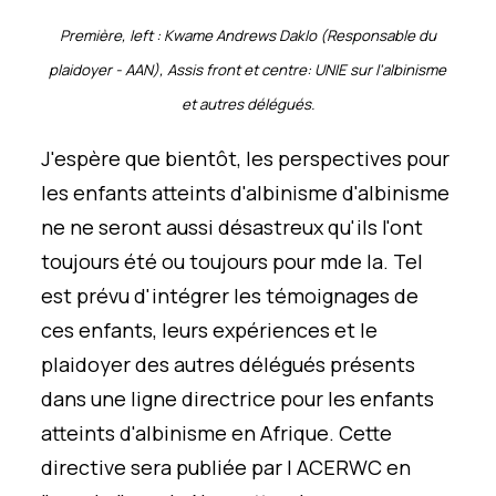
Première,
l
eft :
Kwame
A
n
drews
Daklo
(Responsable du
plaidoyer
-
AAN)
,
Assis
f
ront et
centre
: UNIE sur l'albinisme
et autres délégués.
J'espère que
bientôt,
les perspectives pour
les
enfants
atteints d'albinisme
d'albinisme
ne
ne seront
aussi désastreux qu'ils l'ont
toujours été
ou
toujours
pour m
de la
.
T
e
l
est prévu d'intégrer les témoignages de
ces enfants, leurs expériences et le
plaidoyer des autres délégués présents
dans une ligne directrice pour les enfants
atteints d'albinisme en Afrique. Cette
directive sera publiée
par l
ACERWC en