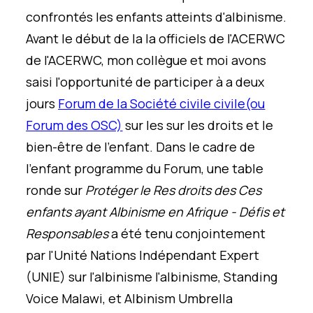
confrontés les enfants atteints d'albinisme.
Avant le début de la
la
officiels de l'ACERWC
de l'ACERWC
,
mon collègue et moi avons
saisi l'opportunité de
participer
à
a
deux
jours
Forum de la
Société civile
civile
(ou
Forum des OSC)
sur les
sur les droits et le
bien-être de l'enfant
. Dans le cadre de
l'enfant
programme
du Forum,
une table
ronde sur
P
rotéger le
R
es droits des
C
es
enfants ayant
A
lbinisme en Afrique - Défis et
R
esponsables
a été
tenu
conjointement
par
l'U
nité
N
ations
I
ndépendant
E
xpert
(UNIE)
sur l'albinisme
l'albinisme
,
Standing
Voice Malawi
,
et Albinism Umbrella