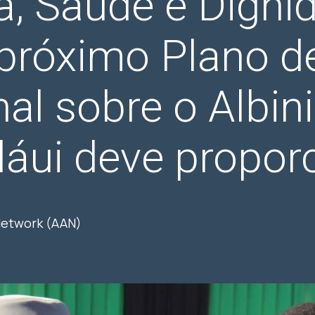
a, Saúde e Digni
 próximo Plano d
al sobre o Albi
áui deve propor
 Network (AAN)