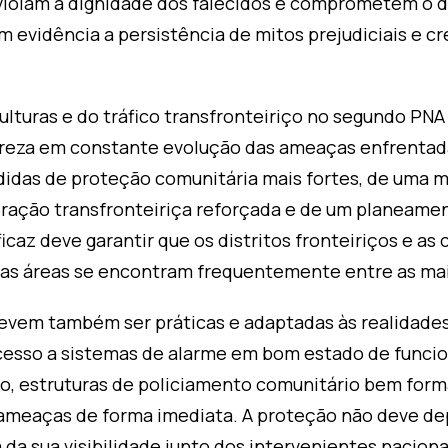
violam a dignidade dos falecidos e comprometem o dir
m evidência a persistência de mitos prejudiciais e c
lturas e do tráfico transfronteiriço no segundo PNA 
reza em constante evolução das ameaças enfrentad
didas de proteção comunitária mais fortes, de uma 
ração transfronteiriça reforçada e de um planeamen
caz deve garantir que os distritos fronteiriços e a
tas áreas se encontram frequentemente entre as mai
evem também ser práticas e adaptadas às realidades
o acesso a sistemas de alarme em bom estado de func
o, estruturas de policiamento comunitário bem for
s ameaças de forma imediata. A proteção não deve d
da sua visibilidade junto dos intervenientes naciona