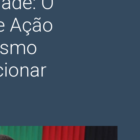
dade: O
e Ação
nismo
cionar