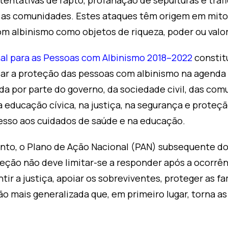
 tentativas de rapto, profanação de sepulturas e trá
e as comunidades. Estes ataques têm origem em mitos
m albinismo como objetos de riqueza, poder ou valor 
al para as Pessoas com Albinismo 2018–2022
constit
ocar a proteção das pessoas com albinismo na agenda
 por parte do governo, da sociedade civil, das com
educação cívica, na justiça, na segurança e proteçã
esso aos cuidados de saúde e na educação.
anto, o Plano de Ação Nacional (PAN) subsequente do
oteção não deve limitar-se a responder após a ocorrê
ntir a justiça, apoiar os sobreviventes, proteger as fa
o mais generalizada que, em primeiro lugar, torna a