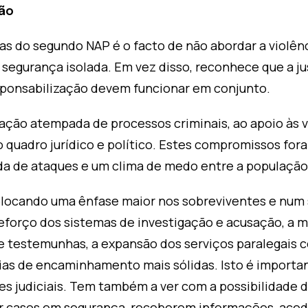
ção
cas do segundo NAP é o facto de não abordar a violê
egurança isolada. Em vez disso, reconhece que a just
ponsabilização devem funcionar em conjunto.
ação atempada de processos criminais, ao apoio às ví
o quadro jurídico e político. Estes compromissos fo
da de ataques e um clima de medo entre a população
olocando uma ênfase maior nos sobreviventes e num 
reforço dos sistemas de investigação e acusação, a m
e testemunhas, a expansão dos serviços paralegais 
e vias de encaminhamento mais sólidas. Isto é importa
s judiciais. Tem também a ver com a possibilidade 
r casos em segurança, receberem informações, acede