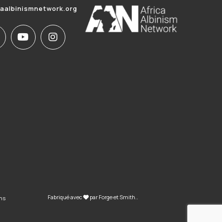
caalbinismnetwork.org
Fabriqué avec
par
Forge et Smith
..
ons