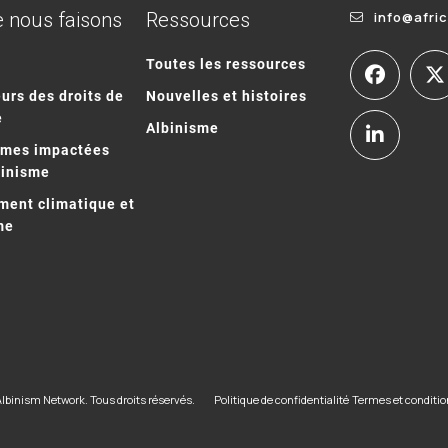
 nous faisons
Ressources
info@afri
Toutes les ressources
urs des droits de
Nouvelles et histoires
e
Albinisme
mmes impactées
binisme
ent climatique et
me
Albinism Network. Tous droits réservés.
Politique de confidentialité
Termes et conditi