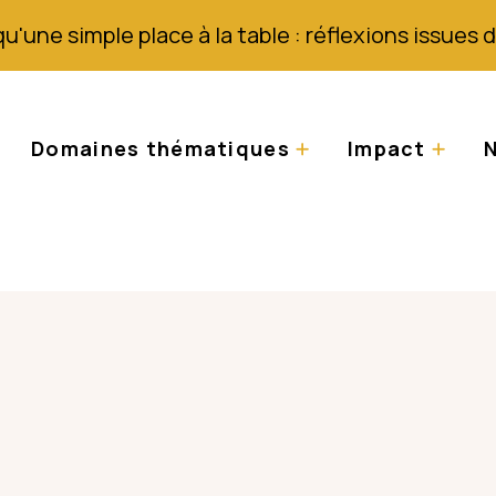
qu'une simple place à la table : réflexions issues
Domaines thématiques
Impact
N