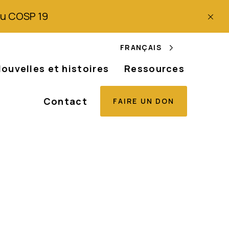
 du COSP 19
FRANÇAIS
ouvelles et histoires
Ressources
Contact
FAIRE UN DON
 de dépistage du
x personnes