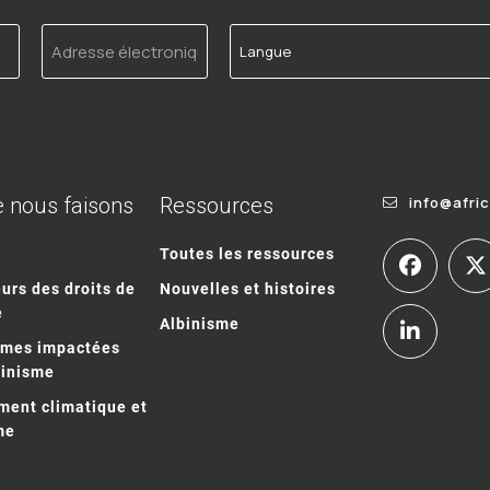
Adresse
Langue
électronique
 nous faisons
Ressources
info@afri
Toutes les ressources
urs des droits de
Nouvelles et histoires
e
Albinisme
mmes impactées
binisme
ent climatique et
me