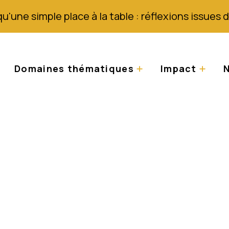
qu'une simple place à la table : réflexions issues
Domaines thématiques
Impact
N
 des tests gratuits
oubles oculaires au