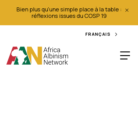
Bien plus qu'une simple place à la table :
réflexions issues du COSP 19
FRANÇAIS
ZAMBIE ANALYSE
SITUATIONNELLE DES
DROITS DES