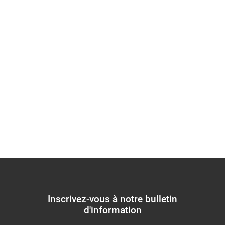
cadre d'un
déplacement forcé -
Guide du HCR sur ce
qu'il faut savoir
Inscrivez-vous à notre bulletin
d'information