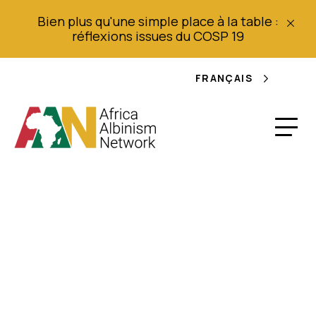
Bien plus qu'une simple place à la table :
réflexions issues du COSP 19
FRANÇAIS
Le député albinos de
Tanzanie craint pour
sa vie