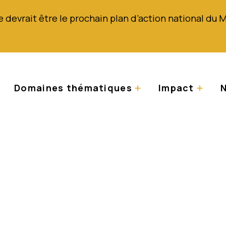
e devrait être le prochain plan d’action national du 
Domaines thématiques
Impact
N
atteinte d'albinism