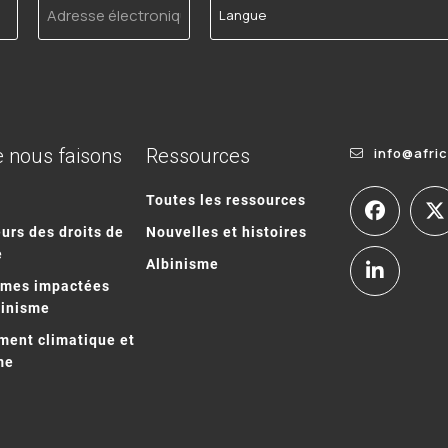
électronique
 nous faisons
Ressources
info@afri
Toutes les ressources
urs des droits de
Nouvelles et histoires
e
Albinisme
mmes impactées
binisme
ent climatique et
me