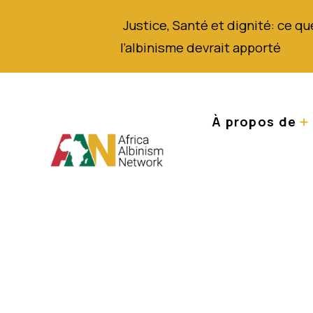
Justice,
Santé
et dignité
: ce qu
l’albinisme
devrait
apporté
À propos de
Une Tanzanienne 