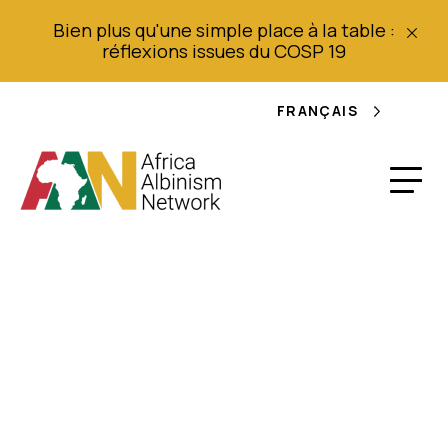
Bien plus qu'une simple place à la table :
réflexions issues du COSP 19
FRANÇAIS
Cancers de la peau
chez les albinos dans
un hôpital