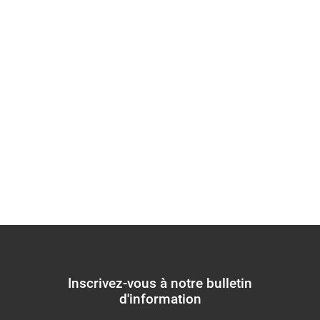
universitaire de l'est
du Nigeria -
présentation et défis
de la prise en charge
Inscrivez-vous à notre bulletin
d'information