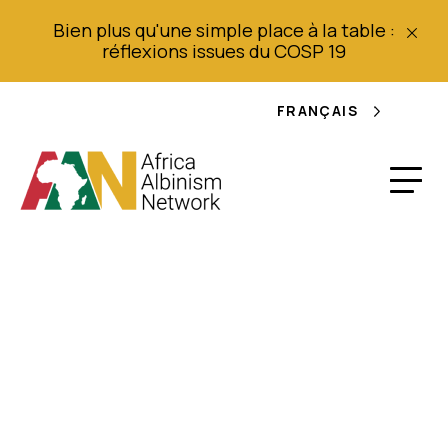
Bien plus qu'une simple place à la table :
réflexions issues du COSP 19
FRANÇAIS
Court métrage :
Tunaweza -
Sensibilisation à