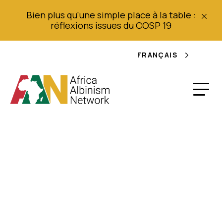
Bien plus qu'une simple place à la table :
réflexions issues du COSP 19
FRANÇAIS
Un sangoma arrêté
pour des ossements
déterrés dans une