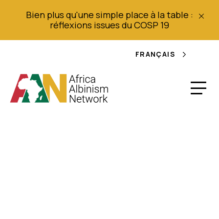
Bien plus qu'une simple place à la table :
réflexions issues du COSP 19
FRANÇAIS
RDC : L'OBEAC
(Association des
Albinos) dit attendre