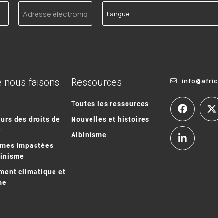
Adresse
Langue
électronique
 nous faisons
Ressources
info@afri
Toutes les ressources
urs des droits de
Nouvelles et histoires
e
Albinisme
mmes impactées
binisme
ent climatique et
me