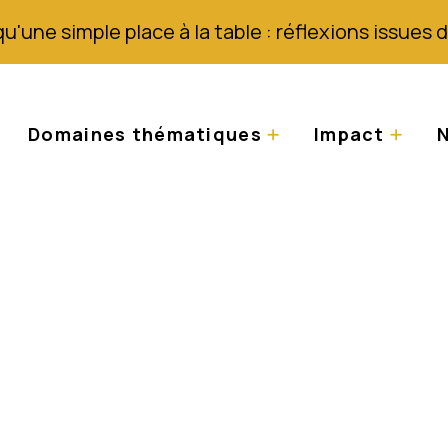
qu'une simple place à la table : réflexions issues
Domaines thématiques
Impact
N
resse – Malawi : 
nisme sont victimes 