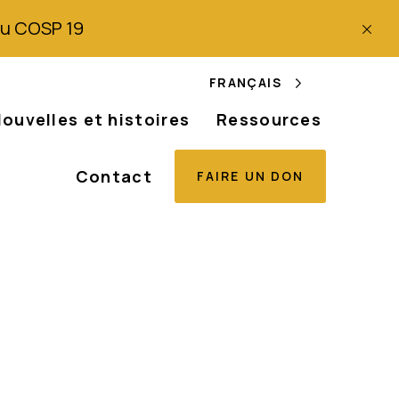
 du COSP 19
FRANÇAIS
ouvelles et histoires
Ressources
Contact
FAIRE UN DON
les personnes
de