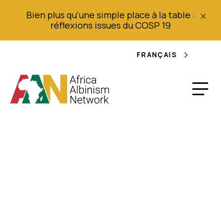
Bien plus qu'une simple place à la table :
réflexions issues du COSP 19
FRANÇAIS
Pat Larubi a roulé à
moto de Kampala à
Gulu pour distribuer