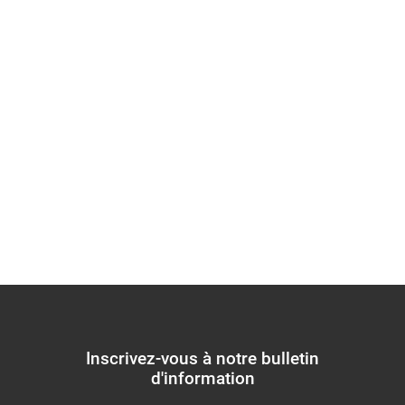
des écrans solaires
essentiels aux
personnes atteintes
d'albinisme
Inscrivez-vous à notre bulletin
d'information