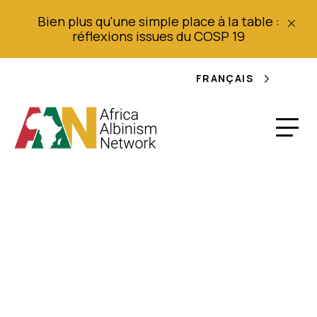
Bien plus qu'une simple place à la table :
réflexions issues du COSP 19
FRANÇAIS
Lignes directrices du
Parlement
panafricain (PAP) -