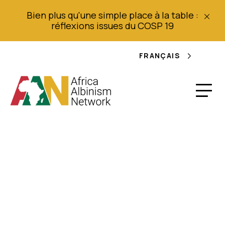
Bien plus qu'une simple place à la table :
réflexions issues du COSP 19
FRANÇAIS
Un homme tente de
vendre sa femme
albinos