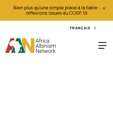
Bien plus qu'une simple place à la table :
réflexions issues du COSP 19
FRANÇAIS
Malawi : un prêtre
arrêté pour le
meurtre d'un albinos