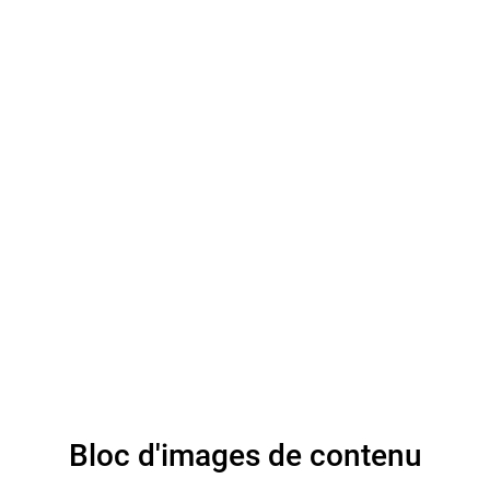
: Cartographie des
lois, politiques et
programmes sur
l'albinisme au Kenya
(2023)
Bloc d'images de contenu