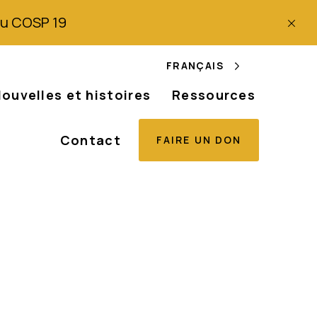
 du COSP 19
FRANÇAIS
ouvelles et histoires
Ressources
Contact
FAIRE UN DON
anienne pour