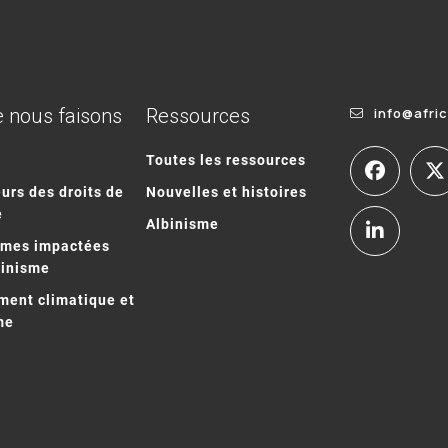
 nous faisons
Ressources
info@afri
Toutes les ressources
urs des droits de
Nouvelles et histoires
e
Albinisme
mmes impactées
binisme
ent climatique et
me