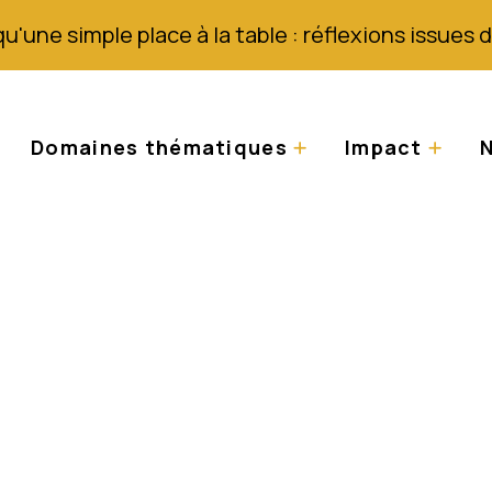
qu'une simple place à la table : réflexions issues
Domaines thématiques
Impact
N
 par la police tanz
.