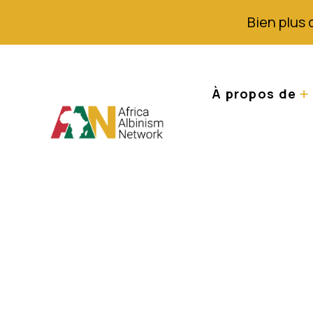
Bien plus 
À propos de
Un Kenyan arrêté
"vente d'albinos"