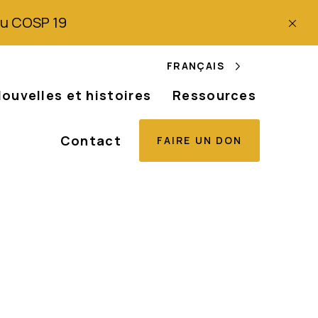
 du COSP 19
FRANÇAIS
ouvelles et histoires
Ressources
Contact
FAIRE UN DON
inism Network,
bal Disability