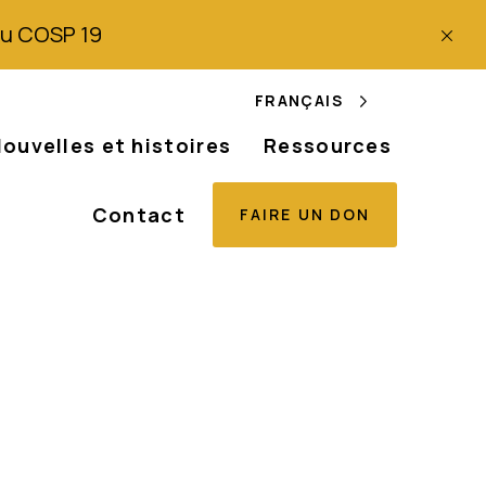
 du COSP 19
FRANÇAIS
ouvelles et histoires
Ressources
Contact
FAIRE UN DON
: La situation