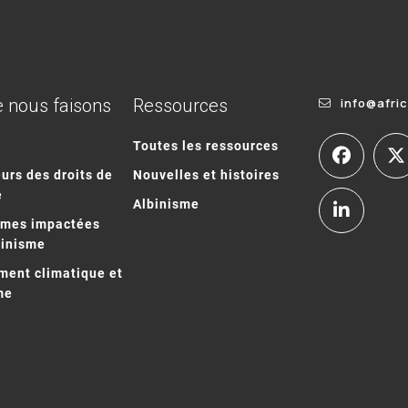
 nous faisons
Ressources
info@afri
Toutes les ressources
urs des droits de
Nouvelles et histoires
e
Albinisme
mmes impactées
binisme
ent climatique et
me