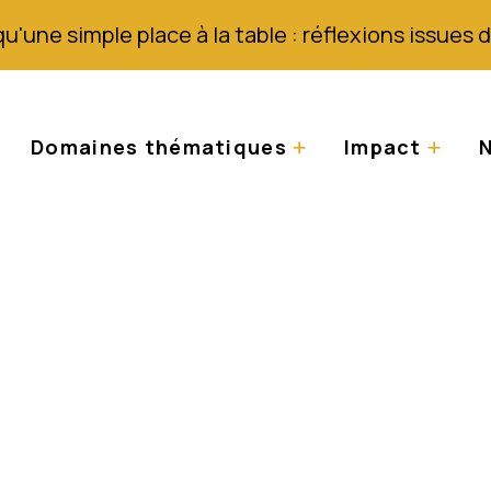
qu'une simple place à la table : réflexions issues
Domaines thématiques
Impact
N
cellerie et Meurtre 
inos tanzaniens