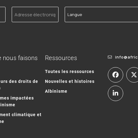
Adresse
Langue
électronique
 nous faisons
Ressources
info@afri
Toutes les ressources
urs des droits de
Nouvelles et histoires
e
Albinisme
mmes impactées
binisme
ent climatique et
me