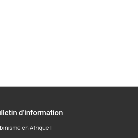
 en Sierra Leone.
lletin d'information
binisme en Afrique !