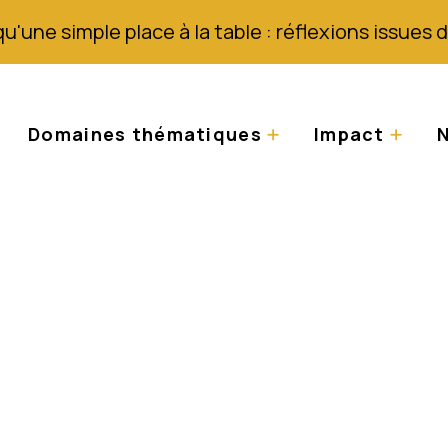
qu'une simple place à la table : réflexions issues
Domaines thématiques
Impact
N
ris et oubliés : Se
es personnes attein