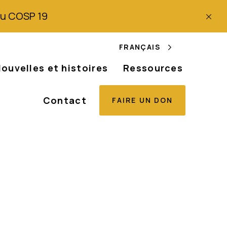
 du COSP 19
FRANÇAIS
ouvelles et histoires
Ressources
Contact
FAIRE UN DON
ptembre 2018 Les
tes d'albinisme