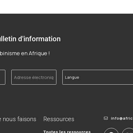
lletin d'information
binisme en Afrique !
Adresse
Langue
électronique
 nous faisons
Ressources
info@afri
Toutes les ressources