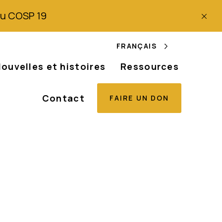
 du COSP 19
FRANÇAIS
ouvelles et histoires
Ressources
Contact
FAIRE UN DON
fin à l'épidémie
nnes atteintes