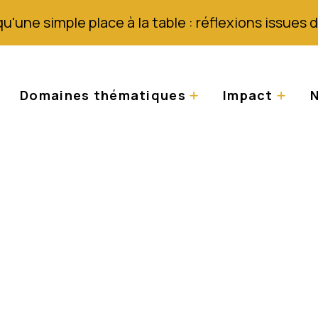
qu'une simple place à la table : réflexions issues
Domaines thématiques
Impact
N
l'action pour mettre 
peau chez les perso