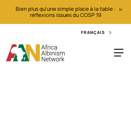
Bien plus qu'une simple place à la table :
réflexions issues du COSP 19
FRANÇAIS
Donner une voix aux
albinos de Tanzanie
frappés par l'horreur