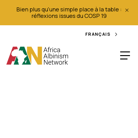
Bien plus qu'une simple place à la table :
réflexions issues du COSP 19
FRANÇAIS
Filles aux seins,
langue coupée