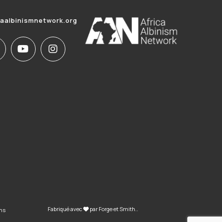
caalbinismnetwork.org
Fabriqué avec
par
Forge et Smith
..
ons