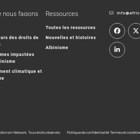
 nous faisons
Ressources
info@afri
Toutes les ressources
urs des droits de
Nouvelles et histoires
e
Albinisme
mmes impactées
binisme
ent climatique et
me
Albinism Network. Tous droits réservés.
Politique de confidentialité
Termes et conditi