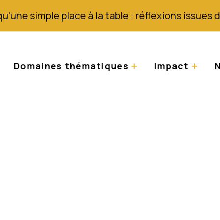
qu'une simple place à la table : réflexions issues
Domaines thématiques
Impact
N
udie les albinos en 