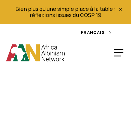
Bien plus qu'une simple place à la table :
réflexions issues du COSP 19
FRANÇAIS
Affections cutanées
malignes courantes
chez les albinos au