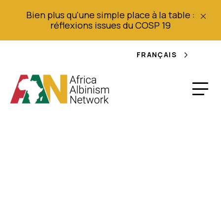
Bien plus qu'une simple place à la table :
réflexions issues du COSP 19
FRANÇAIS
Un enfant atteint
d'albinisme libéré
après des années de