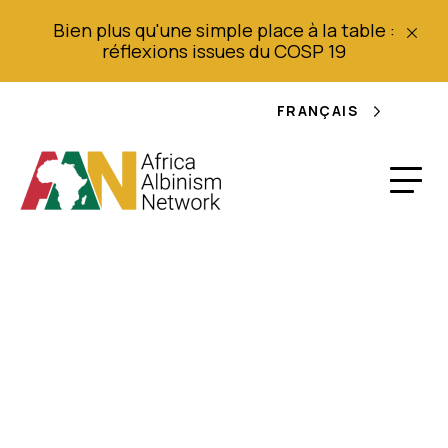
Bien plus qu'une simple place à la table :
réflexions issues du COSP 19
FRANÇAIS
Le cancer s'attaque
aux albinos de
Tanzanie