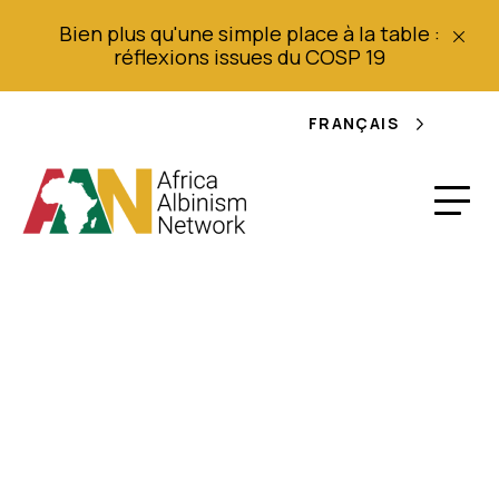
Bien plus qu'une simple place à la table :
réflexions issues du COSP 19
FRANÇAIS
Meurtre brutal de
jeunes femmes
atteintes d'albinisme