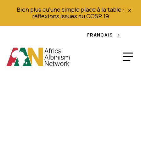
Bien plus qu'une simple place à la table :
réflexions issues du COSP 19
FRANÇAIS
Boletim Informativo -
AAN Atualizações de
advocacia (Setembro