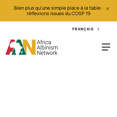
Bien plus qu'une simple place à la table :
réflexions issues du COSP 19
FRANÇAIS
Le corps d'une
femme albinos est
exhumé