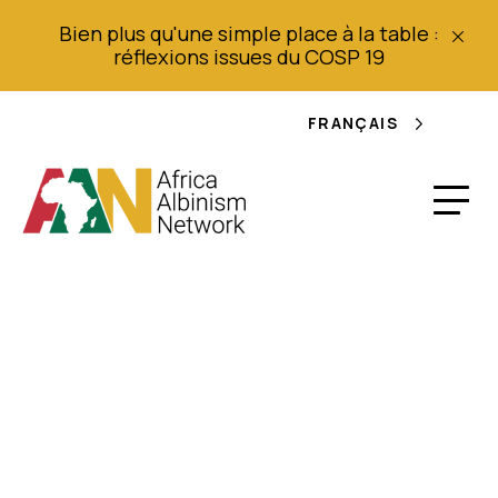
Bien plus qu'une simple place à la table :
réflexions issues du COSP 19
FRANÇAIS
APRODEPA Rapport
d'activité : La
célébration officielle