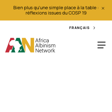
Bien plus qu'une simple place à la table :
réflexions issues du COSP 19
FRANÇAIS
Rapport 2010
d'Amnesty
International -