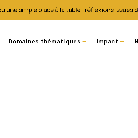
qu'une simple place à la table : réflexions issues
Domaines thématiques
Impact
N
rsonnes atteintes d'
ne véritable menace