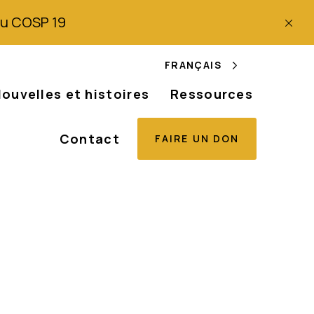
 du COSP 19
FRANÇAIS
ouvelles et histoires
Ressources
Contact
FAIRE UN DON
albinisme sont
 de mort