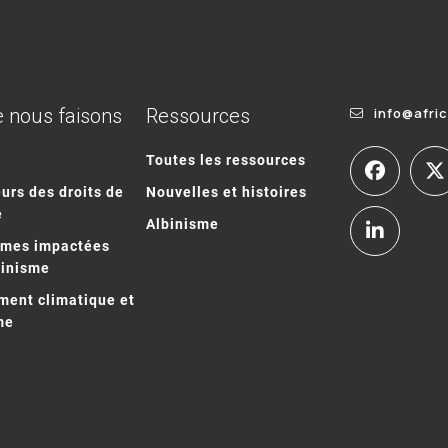
 nous faisons
Ressources
info@afri
Toutes les ressources
urs des droits de
Nouvelles et histoires
e
Albinisme
mmes impactées
binisme
ent climatique et
me