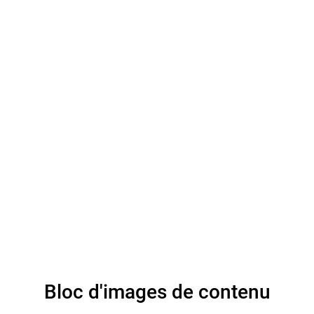
d'albinisme au Ghana
- Une approche
fondée sur les droits
de l'homme
(2020/2021)
Bloc d'images de contenu