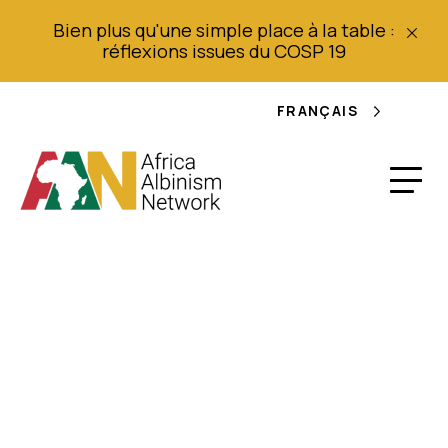
Bien plus qu'une simple place à la table :
réflexions issues du COSP 19
FRANÇAIS
A/HRC/34/59
Assemblée générale
des Nations unies :