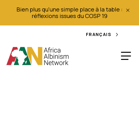
Bien plus qu'une simple place à la table :
réflexions issues du COSP 19
FRANÇAIS
A/HRC/34/59/Add.1
Assemblée générale
des Nations Unies :