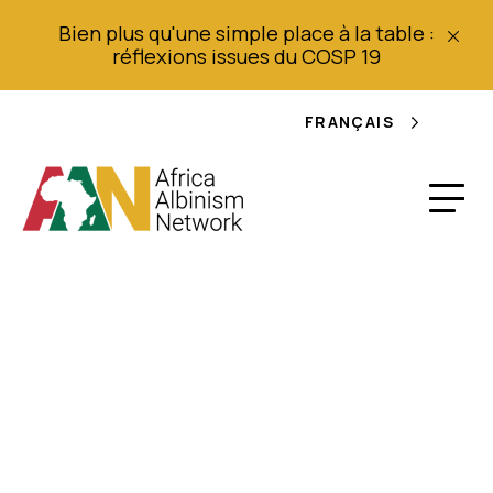
Bien plus qu'une simple place à la table :
réflexions issues du COSP 19
FRANÇAIS
A 1ª Conferência
Nacional Pró Albino
Em Angola