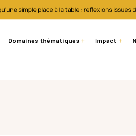
qu'une simple place à la table : réflexions issues
Domaines thématiques
Impact
N