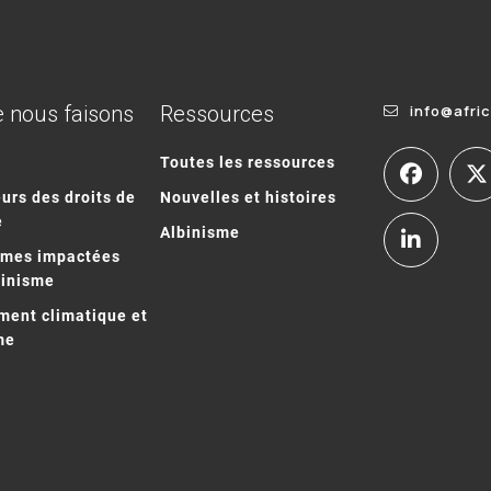
 nous faisons
Ressources
info@afri
Toutes les ressources
urs des droits de
Nouvelles et histoires
e
Albinisme
mmes impactées
binisme
ent climatique et
me