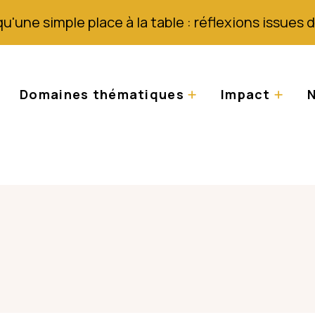
qu'une simple place à la table : réflexions issues
Domaines thématiques
Impact
N