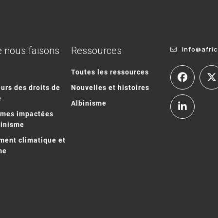
 nous faisons
Ressources
info@afri
Toutes les ressources
urs des droits de
Nouvelles et histoires
e
Albinisme
mmes impactées
binisme
ent climatique et
me