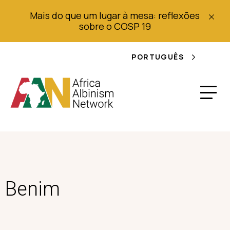
Mais do que um lugar à mesa: reflexões
sobre o COSP 19
PORTUGUÊS
Benim