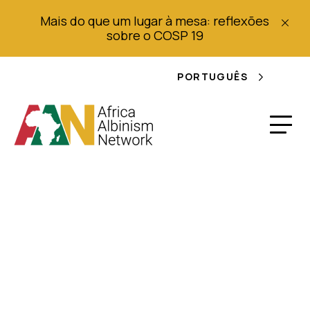
Mais do que um lugar à mesa: reflexões
sobre o COSP 19
PORTUGUÊS
Declaração para o
Diálogo Interativo
com o Perito