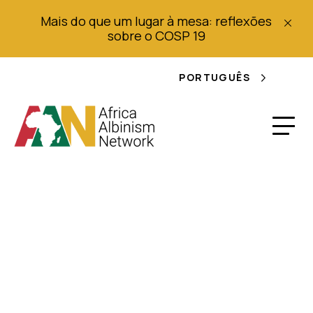
Mais do que um lugar à mesa: reflexões
sobre o COSP 19
PORTUGUÊS
Cancro da pele em
Albinos africanos