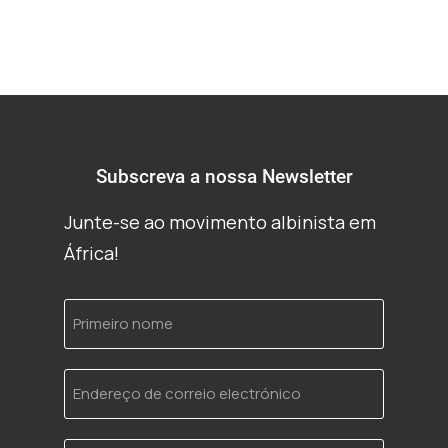
Subscreva a nossa Newsletter
Junte-se ao movimento albinista em
África!
Primeiro
nome
Endereço
de
correio
electrónico
Idioma