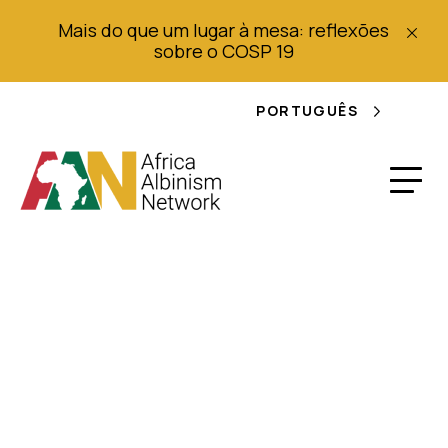
Mais do que um lugar à mesa: reflexões
sobre o COSP 19
PORTUGUÊS
SA cai para o 38º
lugar no ranking
mundial da liberdade